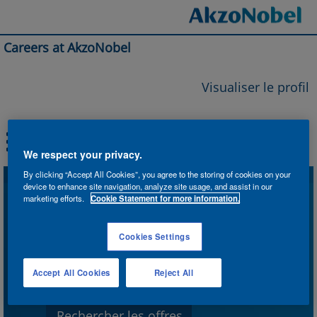
Careers at AkzoNobel
Visualiser le profil
We respect your privacy.
By clicking “Accept All Cookies”, you agree to the storing of cookies on your
device to enhance site navigation, analyze site usage, and assist in our
Rechercher par mot-clé
marketing efforts.
Cookie Statement for more information.
Cookies Settings
Rechercher par lieu
Accept All Cookies
Reject All
Afficher plus d’options