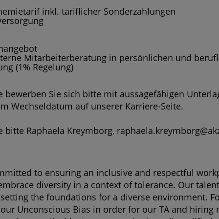
emietarif inkl. tariflicher Sonderzahlungen
sversorgung
rnangebot
erne Mitarbeiterberatung in persönlichen und beruf
ung (1% Regelung)
e bewerben Sie sich bitte mit aussagefähigen Unterla
m Wechseldatum auf unserer Karriere-Seite.
e bitte Raphaela Kreymborg,
raphaela.kreymborg@ak
mmitted to ensuring an inclusive and respectful wor
 embrace diversity in a context of tolerance. Our tale
as setting the foundations for a diverse environment. F
 our Unconscious Bias in order for our TA and hiring