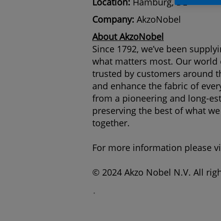
Location:
Hamburg, DE
Company:
AkzoNobel
About AkzoNobel
Since 1792, we’ve been supplyin
what matters most. Our world cl
trusted by customers around th
and enhance the fabric of every
from a pioneering and long-est
preserving the best of what we 
together.
For more information please vi
© 2024 Akzo Nobel N.V. All righ
.