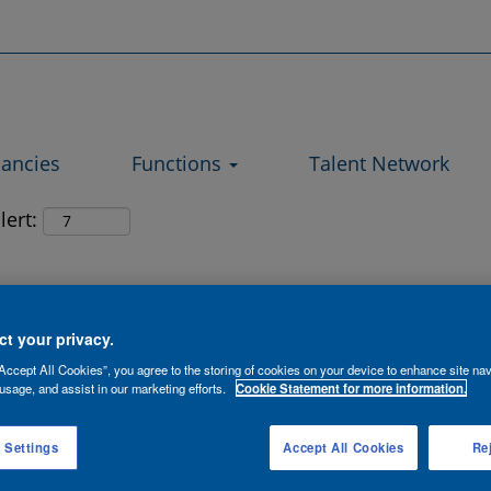
Search by Location
ancies
Functions
Talent Network
lert:
t your privacy.
(m/w/d)
Accept All Cookies”, you agree to the storing of cookies on your device to enhance site nav
usage, and assist in our marketing efforts.
Cookie Statement for more information.
 Settings
Accept All Cookies
Rej