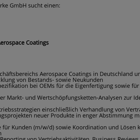
erke GmbH sucht einen:
Aerospace Coatings
häftsbereichs Aerospace Coatings in Deutschland un
cklung von Bestands- sowie Neukunden
pezifikation bei OEMs für die Eigenfertigung sowie f
er Markt- und Wertschöpfungsketten-Analysen zur Iden
riebsstrategien einschließlich Verhandlung von Vert
ngsprojekten neuer Produkte in enger Abstimmung mi
le für Kunden (m/w/d) sowie Koordination und Lösen 
n
Reporting von Vertriebsaktivitäten, Business Review