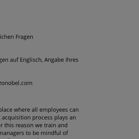
lichen Fragen
gen auf Englisch, Angabe Ihres
zonobel.com
kplace where all employees can
nt acquisition process plays an
or this reason we train and
 managers to be mindful of