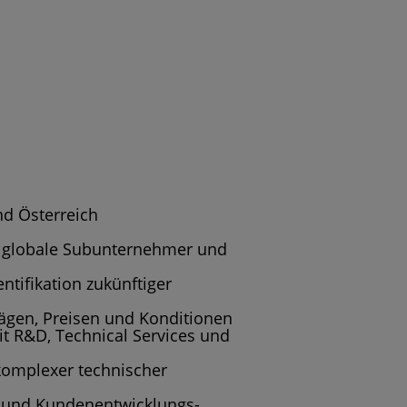
d Österreich
ür globale Subunternehmer und
tifikation zukünftiger
rägen, Preisen und Konditionen
t R&D, Technical Services und
komplexer technischer
s und Kundenentwicklungs-