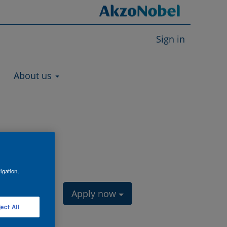
Sign in
About us
igation,
Apply now
ect All