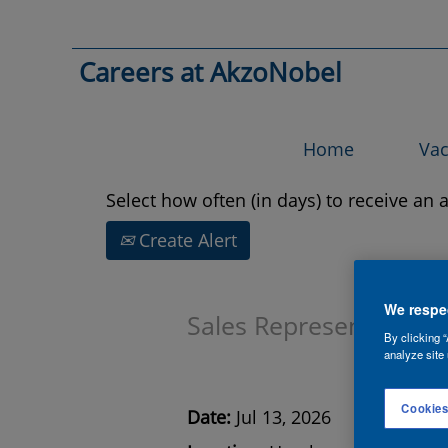
Search by Keyword
Careers at AkzoNobel
Show More Options
Home
Vac
Select how often (in days) to receive an a
Create Alert
We respec
Sales Representative 
By clicking “
analyze site 
Cookies
Date:
Jul 13, 2026